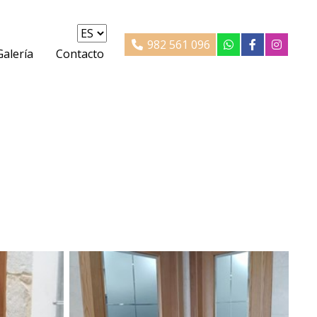
982 561 096
Galería
Contacto